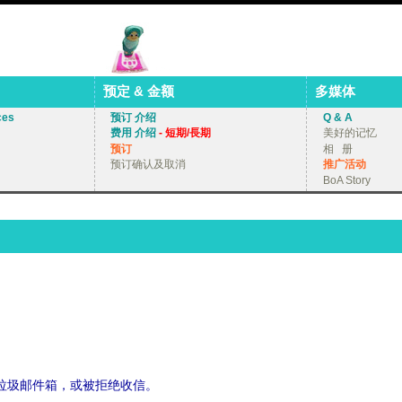
预定 & 金额
多媒体
ces
预订 介绍
Q & A
费用 介绍
- 短期/長期
美好的记忆
预订
相 册
预订确认及取消
推广活动
BoA Story
垃圾邮件箱，或被拒绝收信。